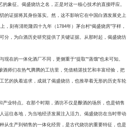
技艺的象征。偈盛烧坊之名，正是对这一核心技术的直接呼应。
切的证据将其身份落实。然，这不影响它在中国白酒发展史上
上，刻有清乾隆四十九年（1784年）茅台村“偈盛烧房”字样，
可分，为白酒历史研究提供了关键证据。从那时起，偈盛烧坊
现在的一体化酒厂不同，更侧重于“提取”“蒸馏”也未可知。
的酿酒师们在热气腾腾的工坊里，凭借精湛技艺和丰富经验，把
工艺的执着追求，成就了偈盛烧坊，也推举着无形的历史车轮
式和产业特点。在那个时期，酒坊不仅是酿酒的场所，也是销售
人运往各地，为当地经济发展注入活力。偈盛烧坊在当时带动
种从生产到销售的一体化经营，是古代烧坊的重要特征，也是