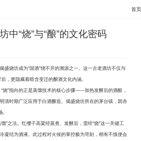
首
中“烧”与“酿”的文化密码
偈盛烧坊成为“国酒”绕不开的溯源之一。这一古老酒坊不仅与
”背后，更隐藏着暗含变迁的酿酒文化内涵。
中，“烧”指向的正是蒸馏技术的核心步骤——加热发酵后的酒醅，
明清时期广泛应用于白酒酿造。偈盛烧坊所在的茅台镇，因赤
场。
馏”之法。红缨子高粱经蒸煮、发酵后，需经“烧”这一关键工
冷凝结为酒液。此过程对火候的掌控极为苛刻，稍有不慎便会