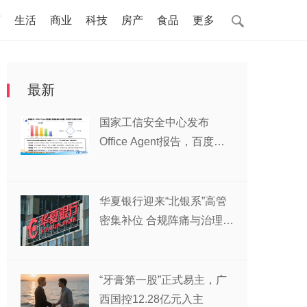
页
生活
商业
科技
房产
食品
更多
最新
国家工信安全中心发布
Office Agent报告，百度文
库综合排名第一
华夏银行迎来“北银系”高管
密集补位 合规阵痛与治理变
局交织
“牙膏第一股”正式易主，广
西国控12.28亿元入主