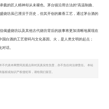
但其承载的匠人精神却从未褪色。茅台镇沿用古法的“高温制曲、
偈盛烧坊虽已湮没于历史，但其开创的酱香工艺，通过茅台酒的
信偈盛烧坊以及其他古代烧坊背后的故事将更加清晰地展现在
见中国白酒的工艺密码与文化基因。火，是人类文明的起点；
化对话。
并不代表本网赞同其观点和对其真实性负责，亦不负任何法律责任。 本站
有版权或知识产权侵犯等，请给我们留言。