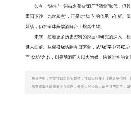
如今，“烧坊”一词虽逐渐被“酒厂”“酒业”取代，
重阳下沙、九次蒸煮”，正是对“烧”艺的传承与创新。
延续，仍在全球蒸馏酒舞台上熠熠生辉。
未来，随着更多历史资料的挖掘和研究的深入，相
世人面前。从偈盛烧坊到今日茅台，从“烧”字中可窥
而“烧坊”之名，则是酿酒匠人以火为媒，跨越时空的文
免责声明：本文转载自其它媒体，转载目的在于传递更多信息，
所有资源全部收集于互联网，分享目的仅供大家学习与参考，如