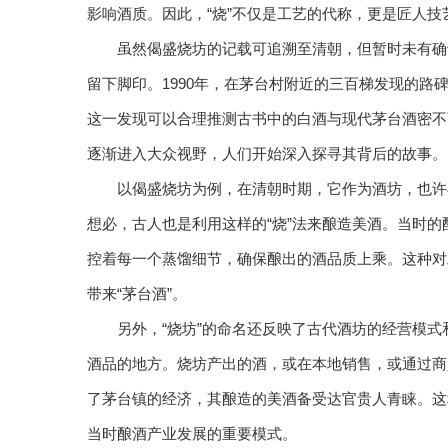
影响酒质。因此，“烧”不仅是工艺的代称，更是匠人
虽然偈盛烧坊的记载可追溯至清朝，但暂时未有确
留下脚印。1990年，在茅台村附近的三百梯发现的路碑
这一发现可以合理推测古书中的白酒与现代茅台酒密不
逐渐进入大众视野，人们开始深入探寻其背后的故事。
以偈盛烧坊为例，在清朝时期，它作为酒坊，也许与
想必，古人也是利用这样的“烧”法来酿造美酒。当时
控着每一个蒸馏细节，确保酿出的酒品质上乘。这种对
带来“茅台酒”。
另外，“烧坊”的命名还反映了古代酒坊的经营模
酒品的地方。烧坊产出的酒，或在本地销售，或通过商
了茅台镇的经济，其酿造的美酒备受达官贵人青睐。这
当时酿酒产业发展的重要模式。