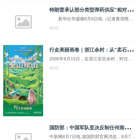
器件下手
特
朗普承认部分类型弹药供应“相对紧张”
新华社华盛顿8月6日电（记者黄强熊茂
伶）美国总统特朗普6日在白宫承认，尽管美
08-07
国目前总体弹药库存充足，但“某些类型弹
药”供应“相对紧张”。 特朗普在回答媒体
行
走美丽画卷｜浙江余村：从“卖石头”到“卖风景”的乡村蝶变
提问时说，“我们在某些威力巨大的弹药的供
2005年8月15日，在浙江安吉余村，时任浙
江省委书记的习近平同志首次提出“绿水青山
08-07
就是金山银山”的重要理念。
国
防部：中国军队坚决反制任何闹海挑衅图谋
中新网8月7日电 据国防部官网消息，8月7日