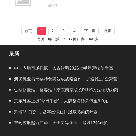
下午，国防部新闻发言人陈曦大校就近期涉
08-07
军问题发布消息。
首页
1
2
3
4
下一页
尾页
每页10条（第
1
/ 335 页） 共 3348 条
最新
中国内地市场托底，太古饮料2026上半年营收创新高
澳优乳业与无锡特食院达成战略合作，加速推进“全家营
养”战略
告别起量难、留客难！京东商家成长PLUS方法论助力商家
跑出确定性增长路径
京东外卖上线“今日半价”，大牌整点秒杀低至9.9元
辉瑞“举白旗”，基本已停止口服减肥药的开发
重药控股起诉广药、天士力等企业，追讨12亿账款