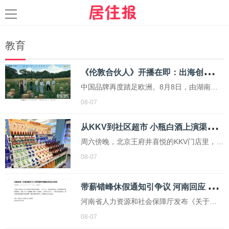
教育
《
伦敦合伙人》开播在即：出海创业试水“国货集群”模式，带动入境消费反向种草
中国品牌再度踏足欧洲。8月8日，由湖南卫
视、芒果TV、小芒联合出品的青春合伙人海
08-07
外开店创业真人秀《伦敦合伙人》即将开
从
KKV到社区超市 小瓶白酒上演渠道“狂奔”
播。尚雯婕、李佳琦、张予曦、赵昭仪、颜
安和米卡6位合伙人将再度集结，共同经营位
周六傍晚，北京王府井喜悦的KKV门店里，酒
于英国伦敦西区大波特兰街的Yan Lab快闪
水区货架前站着几位年轻顾客。他们在一排
08-07
店。
排小瓶酒前驻足，拿起一瓶100ml 迷你五粮
液端详片刻，又转头看向旁边的梅见青梅
带
薪错峰休假通知引争议 河南回应 直面“不敢休、不能休、休不均”痛点
酒。货架上，50ml、100ml装国产白酒与同
河南省人力资源和社会保障厅发布《关于进
等规格的进口烈酒、利口酒并肩陈列，价格
一步推动落实职工带薪错峰休假的通知》
08-07
从几十元到200多元不等。
后，引起了社会广泛关注。由于相关表述不