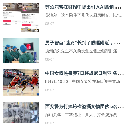
苏
泊尔曾在财报中提出引入AI营销 流量焦虑下的低俗尝试
够准确且程序审签不规范，该通知待修改后
将重新印发
苏泊尔，这个陪伴了几代人厨房时光、以“安
全耐用”著称的国民家电品牌，最近却因为一
08-07
系列辣眼睛的广告视频冲上了热搜。这些广
告出现在短视频平台上，内容包括女性闯入
男
子智齿“迷路”长到了眼眶附近，医生定制化手术将其完整取出
男厕、搓澡大叔闯入女浴室等情节，令人感
扬州的刘先生不久前发觉左侧上颌部肿痛，
到不适
并流出黑色液体，到医院检查后发现，自己
08-07
的左侧智齿长到了上颌窦腔，紧邻着眼眶、
中
国女篮热身赛7日将战尼日利亚 备战世界杯关键练兵
鼻腔等部位，如果不及时处理，甚至会压迫
眼眶结构及颅底重要血管神经。扬州市江都
8月7日19:30，中国女篮将在海口迎来首场热
人民医院通过个体化MDT联合手术方案，最
身赛。根据安排，中国女篮将在7日、9日两
08-07
终将这颗“...
次与尼日利亚女篮交手，12日移师佛山，进
行第三场比赛。为备战即将到来的两大顶级
西
安警方打掉跨省盗掘文物团伙 5名成员全落网
赛事，中国女篮此前经历了三个多月的集
深山荒冢，古寨遗址，几人手持金属探测仪
训，并远赴澳大利亚进行了海外拉练
四处搜寻，专挑地下埋藏的古代钱币、青铜
08-07