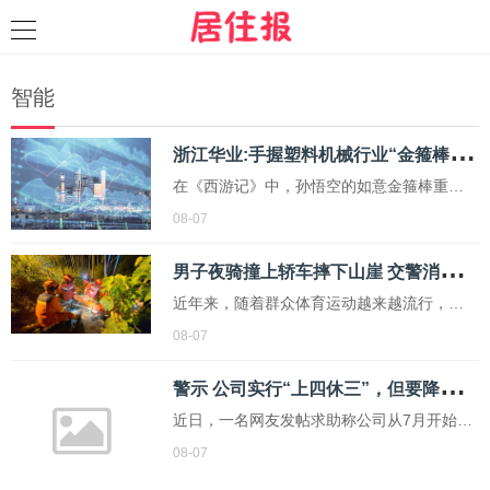
智能
浙
江华业:手握塑料机械行业“金箍棒”，托起塑机产业核心底座
在《西游记》中，孙悟空的如意金箍棒重一
万三千五百斤，能大能小、能粗能细，是定
08-07
海神针，更是降妖除魔的利器。
男
子夜骑撞上轿车摔下山崖 交警消防医疗等紧急施救
近年来，随着群众体育运动越来越流行，夜
骑成为当前年轻人的爱好之一。但是，夜骑
08-07
意外事故也时有发生。8月4日深夜，在余姚
警
示 公司实行“上四休三”，但要降薪1000元，不接受只能辞职？专家建议协商调整
市梁弄镇，一名男子在骑行过程中遭遇交通
事故，连人带车冲出路面，直接摔下落差近
近日，一名网友发帖求助称公司从7月开始实
十多米的山崖下，生死未卜。当晚10时许，
行“上四休三”，但扣减了基本工资，一天大概
08-07
接到报警...
200元。该网友表示，自己之前每月到手