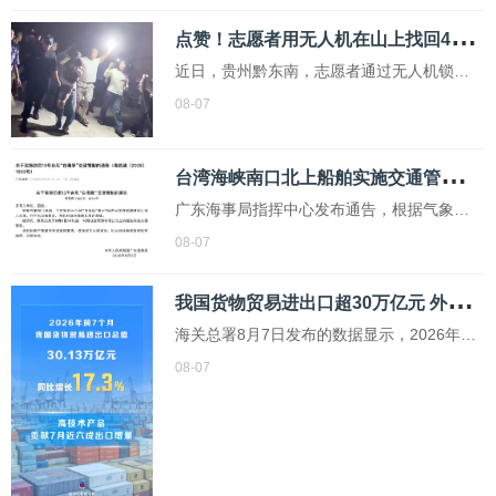
5800元左右，现在估计只剩5000元
点
赞！志愿者用无人机在山上找回4岁走失男孩
近日，贵州黔东南，志愿者通过无人机锁定
位置，成功找到贵州凯里走失的4岁男孩。男
08-07
孩被找到时意识清醒，已经送医检查。...
台
湾海峡南口北上船舶实施交通管制 应对台风“白海豚”影响
广东海事局指挥中心发布通告，根据气象部
门预测，今年第13号台风“白海豚”将于7日白
08-07
天穿过琉球群岛后移入东海，向华东沿海靠
我
国货物贸易进出口超30万亿元 外贸增长态势良好
近，将影响台湾海峡及周边海域。因此，广
东海事局决定自8月6日18时起，对经过台湾
海关总署8月7日发布的数据显示，2026年前
海峡南口北上的船舶实施交通管制
7个月，我国货物贸易进出口保持良好增长态
08-07
势，总值达到30.13万亿元，同比增长
17.3%。出口额为17.44万亿元，增长14%，
进口额为12.69万亿元，增长22%，进口增速
继续快于出口