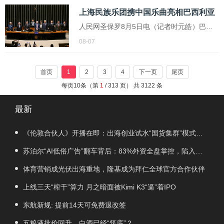
决定先收下这笔钱。她计划在离开时再把钱
上海民族乐团携中国乐曲亮相巴西利亚
留下，并为外公买一些生活用品
人民网圣保罗8月5日电（记者时元皓）巴西
利亚消息：当地时间8月3日至4日，正在巴西
08-07
巡演的上海民族乐团来到巴西利亚，通过多
首民乐作品及其原创的“中华风韵”《中国色》
首页
1
2
3
4
下一页
尾页
音乐会，为巴西利亚人民带来数场精彩演出
每页10条（第
1
/ 313 页） 共 3122 条
最新
《伦敦合伙人》开播在即：出海创业试水“国货集群”模式，
带动入境消费反向种草
苏泊尔“AI低俗广告”翻车背后：83%外资全盘掌控，陷入流
量内卷、质量频发的负循环
体育营销成光伏出海重地，隆基成为拜仁全球官方合作伙伴
上线三天“榨干”算力 月之暗面被Kimi K3“逼”着IPO
东航新规: 提前14天可免费退改签
五粮液批价回升，白酒已经“筑底”？