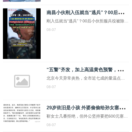
南
昌小伙刚入伍就当“逃兵”？00后小伙拒服兵役被除名
刚入伍就当“逃兵”？00后小伙拒服兵役被除
名，2年升学禁令+近4万罚单，这代价太沉
08-07
重！参军入伍本是热血男儿的梦想，也能给
人生履历镀金，偏偏有人反其道而行之，硬
是把一张“王炸”打得稀烂。8月4日，南昌县发
布通报，2005年出生的小伙杨天誉，因...
“
五警”齐发，加上高温黄色预警，北京目前“六警”生效中 热浪席卷全城
北京今天异常炎热，全市近七成的量温点温
度超过35度，高温警告持续生效。气象台数
08-07
据显示，从早上8点到下午6点，980个量温点
中有664个温度达到35度以上，占总量的六成
2
9岁依旧是小孩 外婆偷偷给孙女塞钱 亲情的温暖传递
八。此外，229个点温度超过37度，占两成
靳女士几番拒绝，但外公坚持要把600元塞到
三，46个点甚至达到38度以上
她手中。她考虑到如果当场拒绝会让外公不
08-07
开心，而且外公也会把钱给她的孩子，于是