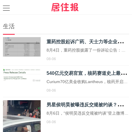
生活
重
药控股起诉广药、天士力等企业，追讨12亿账款
8月4日，重药控股披露了一份诉讼公告：过
去12个月，公司及控股子公司新增诉讼、仲
08-06
裁共442件，涉及金额12.89亿元。
5
40亿元交易官宣，核药赛道史上最大并购诞生
Curium70亿美金收购Lantheus，核药开启全
链条竞争。
08-06
男
星侯明昊被曝违反交规被约谈？乘车期间将身体探出车辆与粉丝打招呼，当地交警回应
8月6日，“侯明昊违反交规被约谈”登上微博热
搜。有网友反映，艺人侯明昊在浙江永康拍
08-06
摄结束后乘车离开时，将身体探出车窗与现