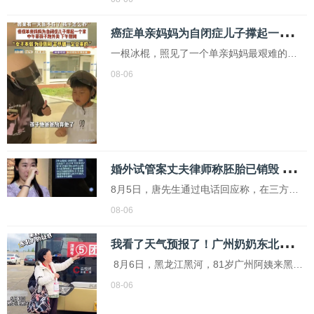
镇银行吸收合并及注册资本变更等重大经营
癌
症单亲妈妈为自闭症儿子撑起一个家 母爱的力量
事项。其中，朱娟被聘为副行长，刘煜被任
命为首席信息官。朱娟是一名“80后”，拥有本
一根冰棍，照见了一个单亲妈妈最艰难的日
科学历和硕士学位，是一位经济师
子。河南濮阳的崔女士带着10岁的自闭症儿
08-06
子生活，孩子的心智状态还不如两岁小孩，
而她在2022年查出三阴性乳腺癌。更难的
是，在她最需要人搭把手的时候，丈夫选择
了离婚。现在，这个家只靠她一个人撑着
婚
外试管案丈夫律师称胚胎已销毁 男方独家回应
8月5日，唐先生通过电话回应称，在三方律
师的见证下，他已经向医院申请销毁了胚
08-06
胎，并表示不再对其他问题作出回应。朱女
我
看了天气预报了！广州奶奶东北旅游穿羽绒服配凉鞋
士当时并不在场，得知情况后她表示如果属
实，希望次日带着记者去医院核实
8月6日，黑龙江黑河，81岁广州阿姨来黑河
旅游，羽绒服搭配凉鞋，阿姨：“来的时候看
08-06
了天气预报，我怕冷。”迷惑穿搭让网友直呼