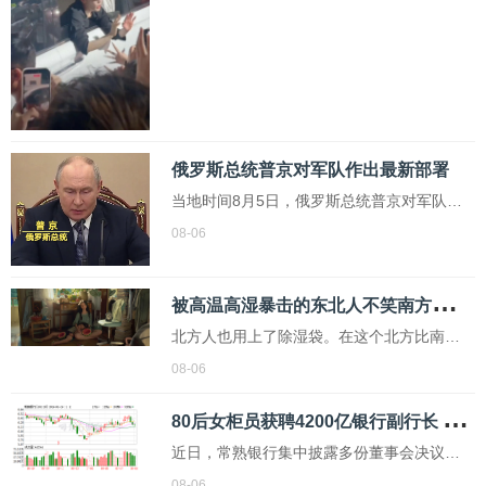
场粉丝打招呼，疑似存在交通安全隐患，引
发关注。网络视频截图网传一张“永康市公安
局回应截图”显示，有网友向当地警方反映
称：...
俄罗斯总统普京对军队作出最新部署
当地时间8月5日，俄罗斯总统普京对军队作
出最新部署，其中包括成立新的无人系统部
08-06
队，以及对军队后勤实施集中统一管理。...
被
高温高湿暴击的东北人不笑南方人了 北方也用上除湿袋
北方人也用上了除湿袋。在这个北方比南方
还湿热的夏天，“辽宁人去广东避暑”不再是一
08-06
句玩笑
8
0后女柜员获聘4200亿银行副行长 从柜员到高管的励志之路
近日，常熟银行集中披露多份董事会决议公
告，涉及核心管理层聘任、泰州高港兴福村
08-06