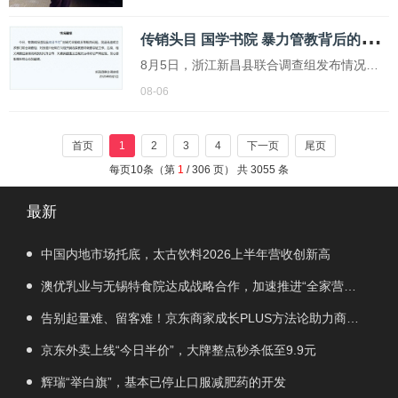
可爱。...
传
销头目 国学书院 暴力管教背后的真相
8月5日，浙江新昌县联合调查组发布情况通
报，针对媒体报道的如是书院封闭式课程体
08-06
系等相关问题，该县迅速成立多部门联合调
查组，对报道中反映的问题开展线索核查和
首页
1
2
3
4
下一页
尾页
调查取证工作
每页10条（第
1
/ 306 页） 共 3055 条
最新
中国内地市场托底，太古饮料2026上半年营收创新高
澳优乳业与无锡特食院达成战略合作，加速推进“全家营
养”战略
告别起量难、留客难！京东商家成长PLUS方法论助力商家
跑出确定性增长路径
京东外卖上线“今日半价”，大牌整点秒杀低至9.9元
辉瑞“举白旗”，基本已停止口服减肥药的开发