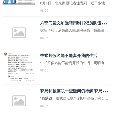
8月4日，北京商报记者注意到，近日多地银
业集团。
行密集落地DR基准利率贷款。
08-05
六
部门发文加强聘用制书记员队伍规范管理
据新华社，从最高人民法院获悉，最高法联
合中央组织部、中央政法委、中央编办、财
08-05
政部、人力资源社会保障部近日印发《关于
进一步加强人民法院聘用制书记员管理工作
中式片假名能不能离开我的生活
的意见》，全面加强聘用制书记员队伍规范
中式片假名能不能离开我的生活，明明有更
管理。意见明确，人民法院书记员应当配备
简洁准确的中文词，却要用音译词增加沟通
在审判业务部...
08-05
理解成本。...
郭
局长被停职一些疑问仍待解 郭局长被停职后还应彻查冯院长
“我缺钱，给我送点钱”“你长得漂亮，院长看
上你了”……近日，河北邯郸丛台区法院执行
08-05
局局长郭红波被举报索贿、言语骚扰一事，