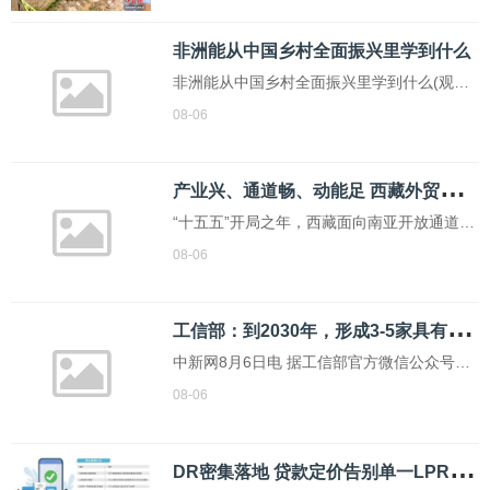
来新一轮持续性强降雨，降雨覆盖范围广、
局部雨势偏大，河道水位暴涨，山洪、地质
非洲能从中国乡村全面振兴里学到什么
灾害风险显著升高，防汛形势严峻。截至8月
非洲能从中国乡村全面振兴里学到什么(观象
5日，该
台·国际人士谈“十五五”关键词⑭)
08-06
产
业兴、通道畅、动能足 西藏外贸焕发新生机
“十五五”开局之年，西藏面向南亚开放通道货
畅其流、生机勃发。高原葡萄酒、藏香猪肉
08-06
等“藏字号”产品漂洋过海，国产新能源汽车批
量驶向尼泊尔市场，公、铁、空、邮立体通
工
信部：到2030年，形成3-5家具有较强国际运营能力的大型民爆企业集团
道高效畅通，口岸与腹地平台协同发力。据
中新网8月6日电 据工信部官方微信公众号消
拉
息，工业和信息化部近日印发《民用爆炸物
08-06
品行业安全发展“十五五”规划》(以下简称
《规划》)。《规划》提出，到2030年，形成
D
R密集落地 贷款定价告别单一LPR模式
3—5家具有较强国际运营能力的大型民爆企