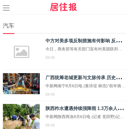
汽车
中
方对美多项反制措施有何影响 反制清单公布
今日，商务部等有关部门宣布对美国联邦通
信委员会、美国土安全部系列涉华消极措施
08-06
实施反制。商务部发布决定，对应用DNA科
学公司等6家美国实体采取反制措施
广
西统筹老城更新与文脉传承 历史街区重焕生机
中新网南宁8月6日电 (黄诗谊 林浩)“前年骑楼
城重新开街后，我的凉茶店生意更红火，街
08-06
区内百年商埠的氛围又回来了。”近日，在广
陕
西柞水遭遇持续强降雨 1.3万余人转移避险
西梧州市五坊路经营凉茶店的陈丽梅说。
中新网陕西商洛8月6日电 (记者 党田野)记者
6日从陕西省商洛市柞水县官方获悉，当地迎
08-06