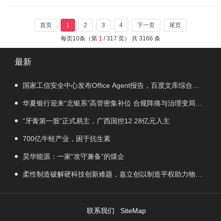
引发热议。8月4日，邯郸市中级人民法院发
布通报称，经初步核查，录音确系郭红波本
首页
1
2
3
4
下一页
尾页
人，院党组已对其作出停职处理，并将依规
每页10条（第
1
/ 317 页） 共 3166 条
依纪...
最新
国家工信安全中心发布Office Agent报告，百度文库综合排
名第一
华夏银行迎来“北银系”高管密集补位 合规阵痛与治理变局交
织
“牙膏第一股”正式易主，广西国控12.28亿元入主
700亿牛蛙产业，困于抗生素
昊华能源：一家“攻守兼备”的煤企
柔性制造破解硬科技创新难题，嘉立创以制造平权助力物理
AI落地
联系我们
SiteMap