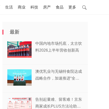
页
生活
商业
科技
房产
食品
更多
最新
中国内地市场托底，太古饮
料2026上半年营收创新高
澳优乳业与无锡特食院达成
战略合作，加速推进“全家
营养”战略
告别起量难、留客难！京东
商家成长PLUS方法论助力