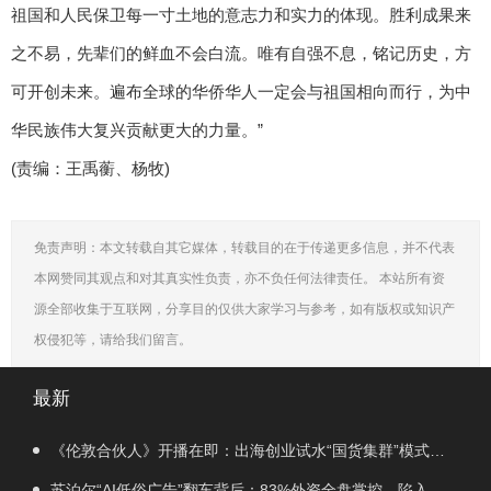
祖国和人民保卫每一寸土地的意志力和实力的体现。胜利成果来
之不易，先辈们的鲜血不会白流。唯有自强不息，铭记历史，方
可开创未来。遍布全球的华侨华人一定会与祖国相向而行，为中
华民族伟大复兴贡献更大的力量。”
(责编：王禹蘅、杨牧)
免责声明：本文转载自其它媒体，转载目的在于传递更多信息，并不代表
本网赞同其观点和对其真实性负责，亦不负任何法律责任。 本站所有资
源全部收集于互联网，分享目的仅供大家学习与参考，如有版权或知识产
权侵犯等，请给我们留言。
最新
《伦敦合伙人》开播在即：出海创业试水“国货集群”模式，
带动入境消费反向种草
苏泊尔“AI低俗广告”翻车背后：83%外资全盘掌控，陷入流