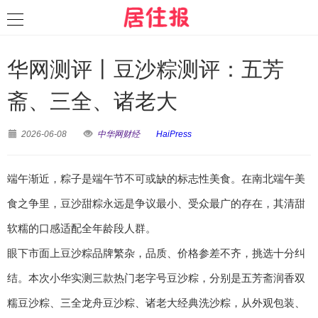
华网测评丨豆沙粽测评：五芳
斋、三全、诸老大
2026-06-08
中华网财经
HaiPress
端午渐近，粽子是端午节不可或缺的标志性美食。在南北端午美
食之争里，豆沙甜粽永远是争议最小、受众最广的存在，其清甜
软糯的口感适配全年龄段人群。
眼下市面上豆沙粽品牌繁杂，品质、价格参差不齐，挑选十分纠
结。本次小华实测三款热门老字号豆沙粽，分别是五芳斋润香双
糯豆沙粽、三全龙舟豆沙粽、诸老大经典洗沙粽，从外观包装、