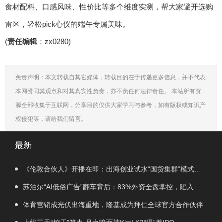
食材配料、口感风味、性价比等多个维度实测，帮大家避开选购
雷区，轻松pick心仪的端午专属美味。
(
责任编辑
：zx0280)
免责声明：本文转载自其它媒体，转载目的在于传递更多信息，并不代表
本网赞同其观点和对其真实性负责，亦不负任何法律责任。 本站所有资
源全部收集于互联网，分享目的仅供大家学习与参考，如有版权或知识产
权侵犯等，请给我们留言。
最新
《伦敦合伙人》开播在即：出海创业试水“国货集群”模式，
带动入境消费反向种草
苏泊尔“AI低俗广告”翻车背后：83%外资全盘掌控，陷入流
量内卷、质量频发的负循环
体育营销成光伏出海重地，隆基成为拜仁全球官方合作伙伴